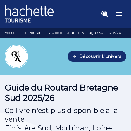
Menu
Recherche
Contenu
menu
Pied De Page
Accueil
•
Le Routard
•
Guide du Routard Bretagne Sud 2025/26
arrow_forward
Découvrir L'univers
Guide du Routard Bretagne
Sud 2025/26
Ce livre n'est plus disponible à la
vente
Finistère Sud, Morbihan, Loire-