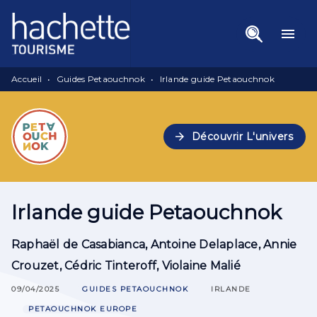
Menu
Recherche
Contenu
menu
Pied De Page
Accueil
•
Guides Petaouchnok
•
Irlande guide Petaouchnok
arrow_forward
Découvrir L'univers
Irlande guide Petaouchnok
Raphaël de Casabianca
,
Antoine Delaplace
,
Annie
Crouzet
,
Cédric Tinteroff
,
Violaine Malié
09/04/2025
GUIDES PETAOUCHNOK
IRLANDE
PETAOUCHNOK EUROPE