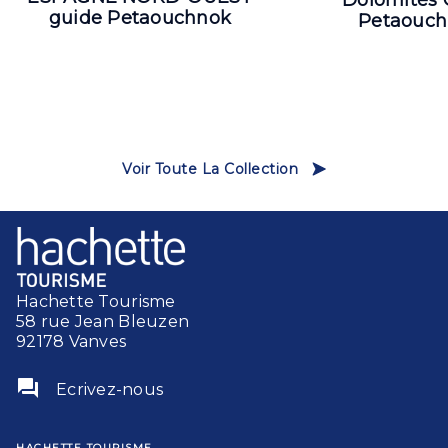
Dolomites 
guide Petaouchnok
Petaouc
Voir Toute La Collection
Hachette Tourisme
58 rue Jean Bleuzen
92178 Vanves
question_answer
Ecrivez-nous
HACHETTE TOURISME